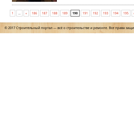
1
…
«
186
187
188
189
190
191
192
193
194
195
© 2017 Строительный портал — всё о строительстве и ремонте. Все права защ