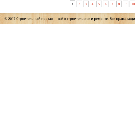
1
2
3
4
5
6
7
8
9
10
© 2017 Строительный портал — всё о строительстве и ремонте. Все права защ