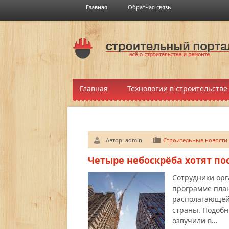
Главная
Обратная связь
Главная
Технологии в строительстве
Автор:
admin
Строительные новости
Четыре небоскрёба хотят п
Сотрудники орг
программе план
располагающейс
страны. Подобн
озвучили в…