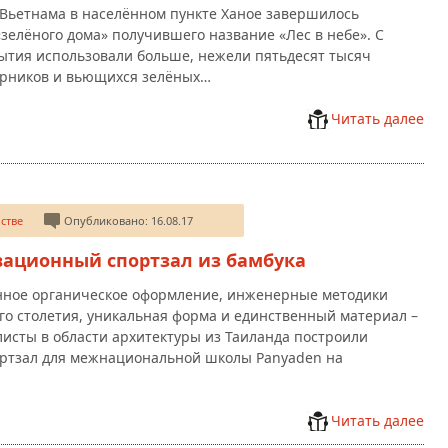
Вьетнама в населённом пункте Ханое завершилось
«зелёного дома» получившего название «Лес в небе». С
ытия использовали больше, нежели пятьдесят тысяч
арников и вьющихся зелёных…
Читать далее
стве
Опубликовано: 16.08.17
вационный спортзал из бамбука
нное органическое оформление, инженерные методики
го столетия, уникальная форма и единственный материал –
листы в области архитектуры из Таиланда построили
ртзал для межнациональной школы Panyaden на
Читать далее