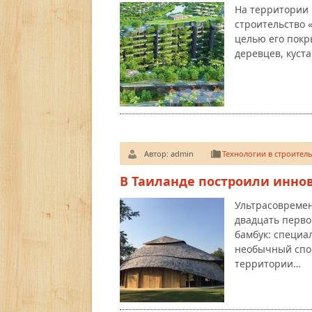
На территории 
строительство 
целью его покр
деревцев, куст
Автор:
admin
Технологии в строитель
В Таиланде построили инно
Ультрасовреме
двадцать перво
бамбук: специа
необычный спо
территории…