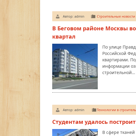
Автор:
admin
Строительные новости
В Беговом районе Москвы 
квартал
По улице Правд
Российской Фед
квартирами. По
информации озв
строительной…
Автор:
admin
Технологии в строитель
Студентам удалось построит
В сфере тканей 