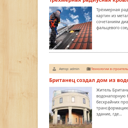
Трёхмерная рад
картин из мета
сочетаниям диа
фальцевого сое
Автор:
admin
Технологии в строитель
Британец создал дом из во
Житель Британи
водонапорную 
бескрайних пр
трансформацию
здание, где…