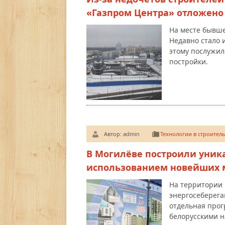
«Газпром Центра» отложено
На месте бывше
Недавно стало 
этому послужил
постройки.
Автор:
admin
Технологии в строитель
В Могилёве построили уник
использованием новейших 
На территории 
энергосеберега
отдельная прог
белорусскими н