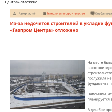
Центра» отложено
Автор:
admin
Технологии в строительстве
Опубликован
Из-за недочетов строителей в укладке ф
«Газпром Центра» отложено
На месте быв
высотное здан
строительств
послужила не
фундамента п
Напомним, чт
планируется 
В декабре пр