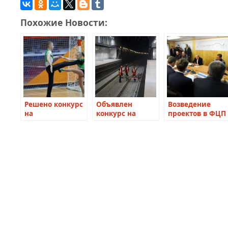
Похожие Новости:
Решено конкурс
Объявлен
Возведение
на
конкурс на
проектов в ФЦП
строительство
возведение 22
начнут
Центра
ТПУ Московского
контролировать
акробатического
метрополитена
ведущие
рок-н-ролла не
инженеры
проводить