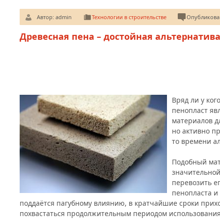
Автор:
admin
Технологии в строительстве
Опубликован
Древесная пена – достойная альтернатив
Вряд ли у ког
пенопласт яв
материалов дл
но активно пр
то времени а
Подобный мат
значительной
перевозить ег
пенопласта и 
поддаётся пагубному влиянию, в кратчайшие сроки прихо
похвастаться продолжительным периодом использования.