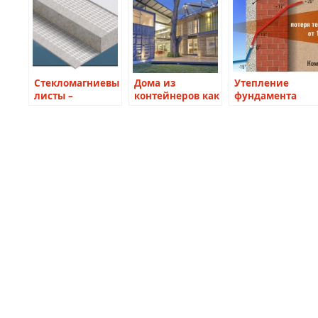
Стекломагниевые
Дома из
Утепление
листы –
контейнеров как
фундамента
идеальная
альтернатива
альтернатива
традиционным
гипсокартону
строительным
работам