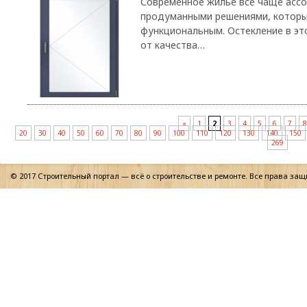
Современное жилье все чаще ассоц
продуманными решениями, которы
функциональным. Остекление в эт
от качества…
«
1
2
3
4
5
6
7
8
20
30
40
50
60
70
80
90
100
110
120
130
140
150
269
© 2017 Строительный портал — всё о строительстве и ремонте. Все права за