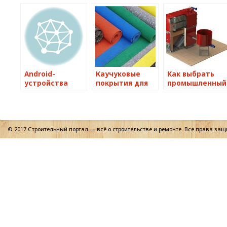
Android-
Каучуковые
Как выбрать
устройства
покрытия для
промышленный
страдают от
пола
котел на
очередной
опилках
эпидемии
вирусов
© 2017 Строительный портал — всё о строительстве и ремонте. Все права за