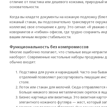
отличие от пластика или дешевого кожзама, природный 
основательности.
Когда вы кладете документы на кожаную подложку (блют
кожаный стакан, вы подсознательно транслируете окруж
коллегам) свое отношение к делу. Это сигнал: «Я уважаю 
коворкингов и «гибких» офисов, где трудно сохранить ин
вашим личным якорем стабильности.
Функциональность без компромиссов
Многие ошибочно полагают, что стильные вещи непрактич
наоборот. Современные настольные наборы продуманы д
обычно входят:
Подставка для ручек и карандашей. Часто она быва
отделений позволяют рассортировать пишущие инст
столе.
Лоток или стакан для мелочей. Сюда отправляются с
Больше никакого звона металлических скрепок в ящи
Бизнес-картница или визитница. Это визитная карто
элегантного кожаного футляра — жест, который за