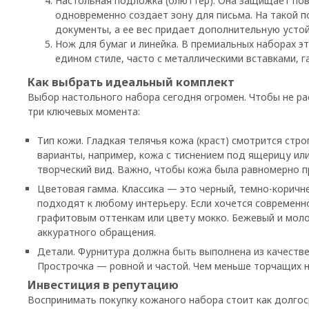
Настольная подложка (блюттер). Она защищает пов
одновременно создает зону для письма. На такой 
документы, а ее вес придает дополнительную усто
Нож для бумаг и линейка. В премиальных наборах э
едином стиле, часто с металлическими вставками, 
Как выбрать идеальный комплект
Выбор настольного набора сегодня огромен. Чтобы не ра
три ключевых момента:
Тип кожи. Гладкая телячья кожа (краст) смотрится стр
варианты, например, кожа с тиснением под ящерицу ил
творческий вид. Важно, чтобы кожа была равномерно п
Цветовая гамма. Классика — это черный, темно-коричн
подходят к любому интерьеру. Если хочется современн
графитовым оттенкам или цвету мокко. Бежевый и моло
аккуратного обращения.
Детали. Фурнитура должна быть выполнена из качествен
Прострочка — ровной и частой. Чем меньше торчащих н
Инвестиция в репутацию
Воспринимать покупку кожаного набора стоит как долгос