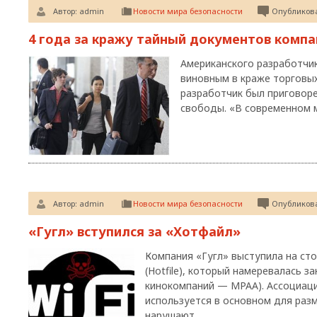
Автор:
admin
Новости мира безопасности
Опубликова
4 года за кражу тайный документов компа
Американского разработчи
виновным в краже торговых
разработчик был приговоре
свободы. «В современном м
Автор:
admin
Новости мира безопасности
Опубликова
«Гугл» вступился за «Хотфайл»
Компания «Гугл» выступила на с
(Hotfile), который намеревалась 
кинокомпаний — MPAA). Ассоциаци
используется в основном для раз
нарушают…