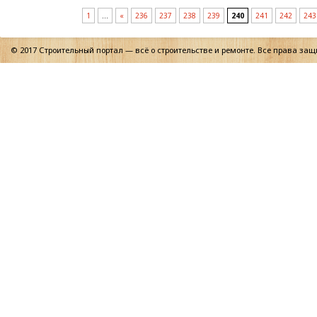
1
…
«
236
237
238
239
240
241
242
243
© 2017 Строительный портал — всё о строительстве и ремонте. Все права за