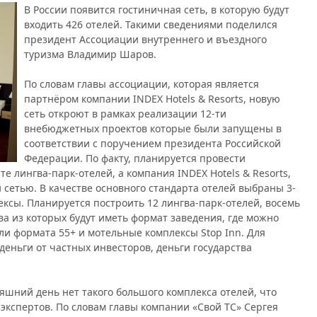
В России появится гостиничная сеть, в которую будут
входить 426 отелей. Такими сведениями поделился
президент Ассоциации внутреннего и въездного
туризма Владимир Шаров.
По словам главы ассоциации, которая является
партнёром компании INDEX Hotels & Resorts, новую
сеть откроют в рамках реализации 12-ти
внебюджетных проектов которые были запущены в
соответствии с поручением президента Российской
Федерации. По факту, планируется провести
е лингва-парк-отелей, а компания INDEX Hotels & Resorts,
й сетью. В качестве основного стандарта отелей выбраны 3-
ексы. Планируется построить 12 лингва-парк-отелей, восемь
ва из которых будут иметь формат заведения, где можно
ли формата 55+ и мотельные комплексы Stop Inn. Для
деньги от частных инвесторов, деньги государства
няшний день нет такого большого комплекса отелей, что
экспертов. По словам главы компании «Свой ТС» Сергея