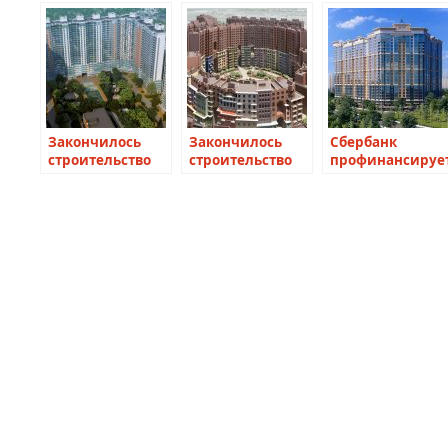
Закончилось
Закончилось
Сбербанк
строительство
строительство
профинансируе
жилого
уникального
строительство
квартала «LIFE-
жилого здания в
жилого
Митинская
составе
квартала
ECOPARK»
квартала
Leningrad
«Солнечная
система»