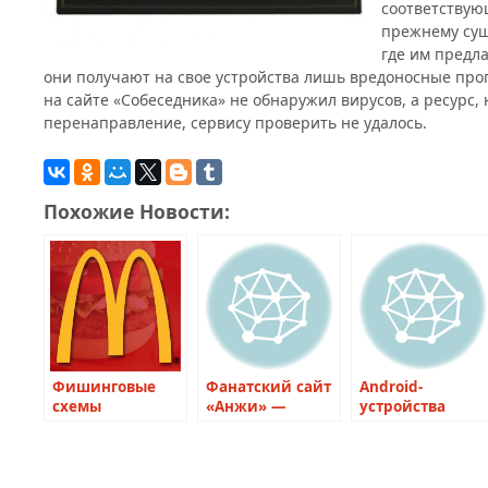
соответствую
прежнему суще
где им предла
они получают на свое устройства лишь вредоносные про
на сайте «Собеседника» не обнаружил вирусов, а ресурс,
перенаправление, сервису проверить не удалось.
Похожие Новости:
Фишинговые
Фанатский сайт
Android-
схемы
«Анжи» —
устройства
затронули сайт
взломан
страдают от
McDonald’s
очередной
эпидемии
вирусов