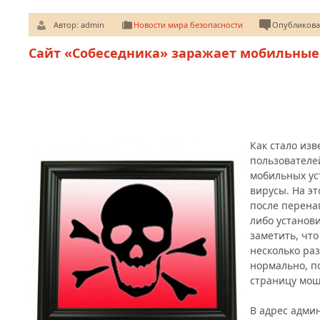
Автор:
admin
Новости мира безопасности
Опубликован
Сайт «Собеседника» заражает мобильные
Как стало изв
пользователей
мобильных ус
вирусы. На эт
после перена
либо установ
заметить, что
несколько ра
нормально, п
страницу мош
В адрес адми