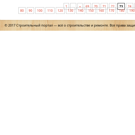
1
…
«
69
70
71
72
73
74
80
90
100
110
120
130
140
150
160
170
180
190
© 2017 Строительный портал — всё о строительстве и ремонте. Все права защ