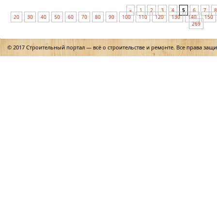
«
1
2
3
4
5
6
7
8
20
30
40
50
60
70
80
90
100
110
120
130
140
150
269
© 2017 Строительный портал — всё о строительстве и ремонте. Все права защ