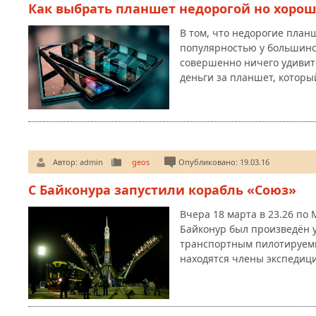
Как выбрать планшет недорогой но хорош
В том, что недорогие план
популярностью у большинс
совершенно ничего удивит
деньги за планшет, которы
Автор:
admin
geos
Опубликовано: 19.03.16
С Байконура запустили корабль «Союз»
Вчера 18 марта в 23.26 по
Байконур был произведён 
транспортным пилотируемы
находятся члены экспедиц