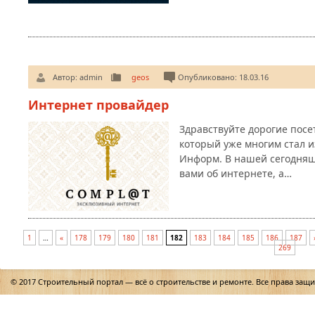
Автор:
admin
geos
Опубликовано: 18.03.16
Интернет провайдер
Здравствуйте дорогие пос
который уже многим стал и
Информ. В нашей сегодняш
вами об интернете, а…
1
…
«
178
179
180
181
182
183
184
185
186
187
269
© 2017 Строительный портал — всё о строительстве и ремонте. Все права защ