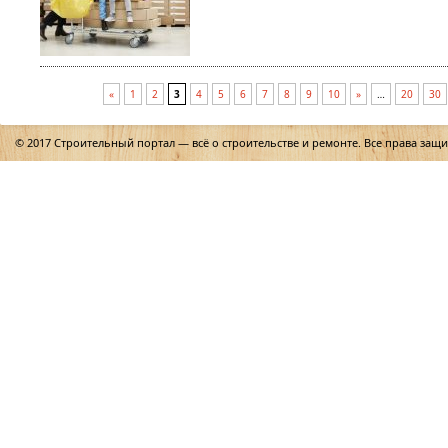
«
1
2
3
4
5
6
7
8
9
10
»
…
20
30
© 2017 Строительный портал — всё о строительстве и ремонте. Все права защ