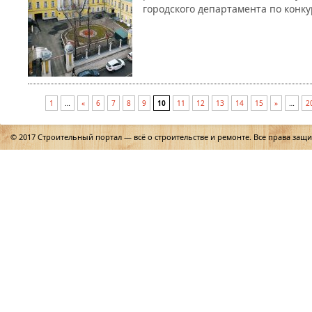
городского департамента по конк
1
…
«
6
7
8
9
10
11
12
13
14
15
»
…
2
© 2017 Строительный портал — всё о строительстве и ремонте. Все права защ