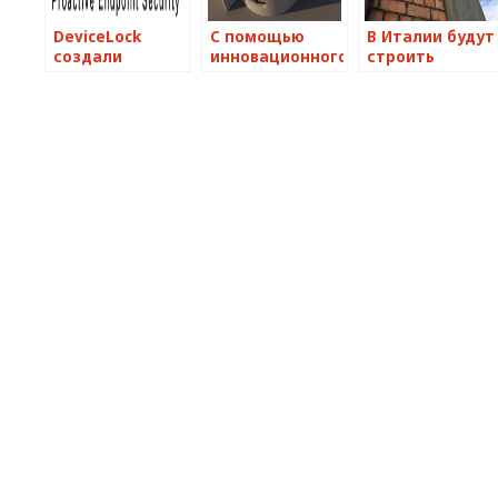
DeviceLock
С помощью
В Италии будут
создали
инновационного
строить
программный
циркуляционного
сейсмостойкие
комплекс для
3D-принтера
дома
защиты данных
строить дома
в Google+
можно в
кратчайшие
сроки