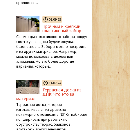
прочности….
09.09.25
Прочный и крепкий
пластиковый забор
С помощью пластикового забора вокруг
своего участка, вы будете ощущать
безопасность. Заборы можно построить
и из других материалов. Например,
можно использовать дерево или
алюминий. Но это более дорогие
варианты, которые…
14.07.24
Террасная доска из
ДПК: что это за
материал
Террасная доска, которая
изготавливается из древесно-
полимерного композита (ДПК) , набирает
популярность при работах по
обустройству террас, балконов,
альтанок и других элементов