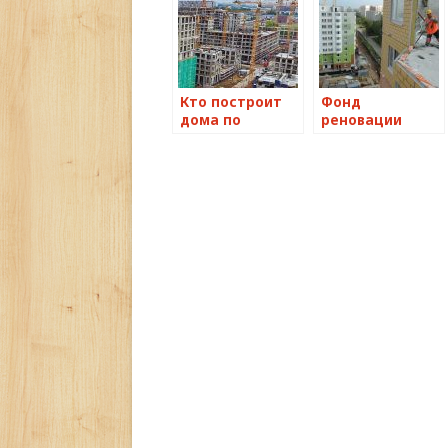
Кто построит
Фонд
дома по
реновации
реновации
Москвы
Москвы
получит
десятки новых
домов