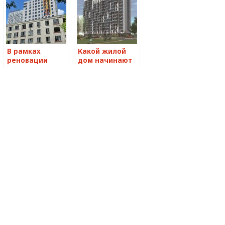
В рамках
Какой жилой
реновации
дом начинают
будут строить
строить по
дома с
реновации в
подземными
Северном
парковками
Медведкове