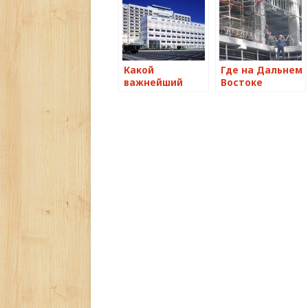
Какой
Где на Дальнем
важнейший
Востоке
медцентр
построят
японцы
новейший
построят во
завод пеллет
Владивостоке
за 150 млн
рублей