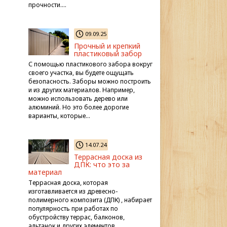
прочности….
09.09.25
Прочный и крепкий
пластиковый забор
С помощью пластикового забора вокруг
своего участка, вы будете ощущать
безопасность. Заборы можно построить
и из других материалов. Например,
можно использовать дерево или
алюминий. Но это более дорогие
варианты, которые…
14.07.24
Террасная доска из
ДПК: что это за
материал
Террасная доска, которая
изготавливается из древесно-
полимерного композита (ДПК) , набирает
популярность при работах по
обустройству террас, балконов,
альтанок и других элементов