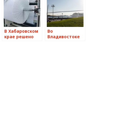
В Хабаровском
Во
крае решено
Владивостоке
возвести
появится дом-
необычный
лайнер
завод по
производству
новых видов
целлюлозы