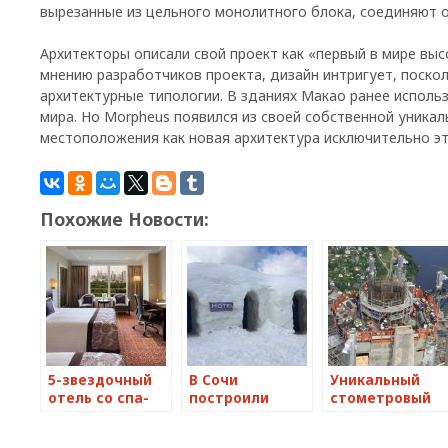
вырезанные из цельного монолитного блока, соединяют 
Архитекторы описали свой проект как «первый в мире вы
мнению разработчиков проекта, дизайн интригует, поско
архитектурные типологии. В зданиях Макао ранее использ
мира. Но Morpheus появился из своей собственной уника
местоположения как новая архитектура исключительно эт
Похожие Новости:
5-звездочный
В Сочи
Уникальный
отель со спа-
построили
стометровый
зоной открылся
уникальный
шпиль
в Ростове-на-
снежный отель
установят на