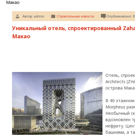
Макао
Автор:
admin
Строительные новости
Опубликовано: 05
Уникальный отель, спроектированный Zaha 
Макао
Отель, спрое
Architects (ZH
острова Мака
В 40-этажном
Morpheus раз
Необычный ск
вдохновлен т
нефриту. Цен
башнями, а т