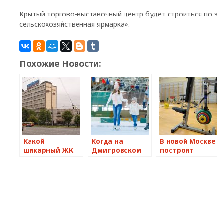
Крытый торгово-выставочный центр будет строиться по 
сельскохозяйственная ярмарка».
Похожие Новости:
Какой
Когда на
В новой Москве
шикарный ЖК
Дмитровском
построят
построят на
шоссе Москвы
современный
месте
построят
спорткомплекс
фарзавода
Ледовый
площадью 6
«Ферейн» на
дворец
тыс. кв.м
юге столицы