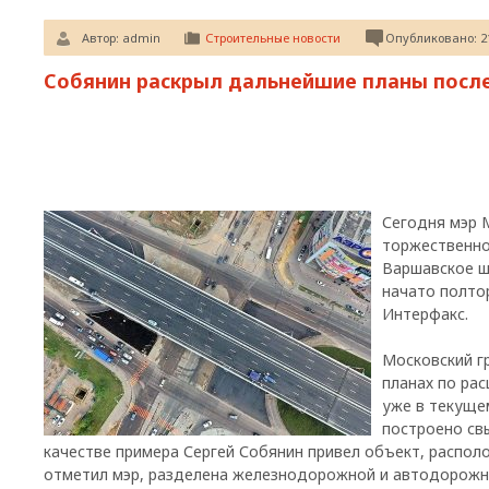
Автор:
admin
Строительные новости
Опубликовано: 21
Собянин раскрыл дальнейшие планы после
Сегодня мэр 
торжественно
Варшавское ш
начато полто
Интерфакс.
Московский г
планах по ра
уже в текуще
построено св
качестве примера Сергей Собянин привел объект, распол
отметил мэр, разделена железнодорожной и автодорожн