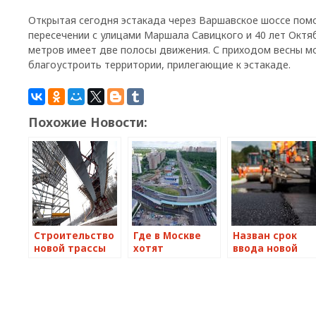
Открытая сегодня эстакада через Варшавское шоссе пом
пересечении с улицами Маршала Савицкого и 40 лет Октя
метров имеет две полосы движения. С приходом весны м
благоустроить территории, прилегающие к эстакаде.
Похожие Новости:
Строительство
Где в Москве
Назван срок
новой трассы
хотят
ввода новой
Солнцево-
построить
транспортной
Бутово-Видное
дублер
развязки в
идет полным
Варшавского
подмосковном
ходом
шоссе
Лыткарино