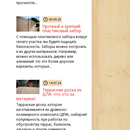
прочности….
09.09.25
Прочный и крепкий
пластиковый забор
С помощью пластикового забора вокруг
своего участка, вы будете ощущать
безопасность. Заборы можно построить
и из других материалов. Например,
можно использовать дерево или
алюминий. Но это более дорогие
варианты, которые…
14.07.24
Террасная доска из
ДПК: что это за
материал
Террасная доска, которая
изготавливается из древесно-
полимерного композита (ДПК) , набирает
популярность при работах по
обустройству террас, балконов,
альтанок и других элементов