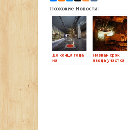
Похожие Новости:
До конца года
Назван срок
на
ввода участка
стройплощадке
ТПК от станции
станции метро
«Петровский
«Беломорская»
парк» до
завершит
«Нижней
важные работы
Масловки»