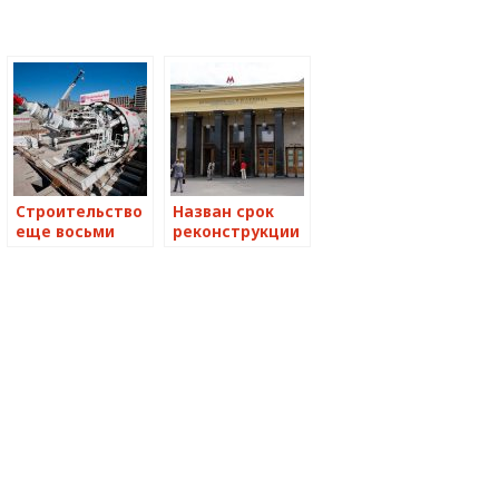
Строительство
Назван срок
еще восьми
реконструкции
участков метро
пешеходного
Москвы
перехода на
начнется в
станции метро
этом году
Театральная на
ул. Никольскую