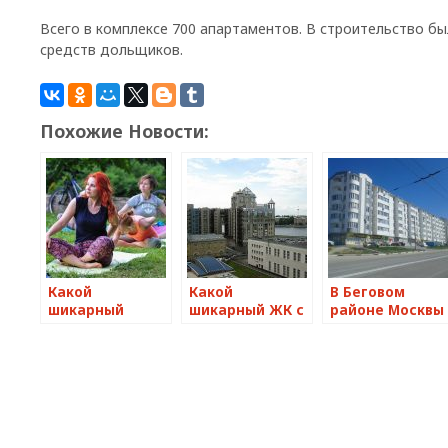
Всего в комплексе 700 апартаментов. В строительство б
средств дольщиков.
Похожие Новости:
Какой
Какой
В Беговом
шикарный
шикарный ЖК с
районе Москвы
спортивный
благоустроенной
возникнет
кластер
набережной
многофункцио
создадут в
возведут на
жилой квартал
парке 50-летия
северо-западе
Октября на
Петербурга
западе Москвы