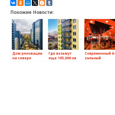
Похожие Новости:
Дом реновации
Где возьмут
Современный 6
на севере
еще 105,000 кв
зальный
Москвы
м для
мультиплекс
поставлен на
реновации
откроется на
кадастровый
Москвы
севере-востоке
учет‍
Москвы