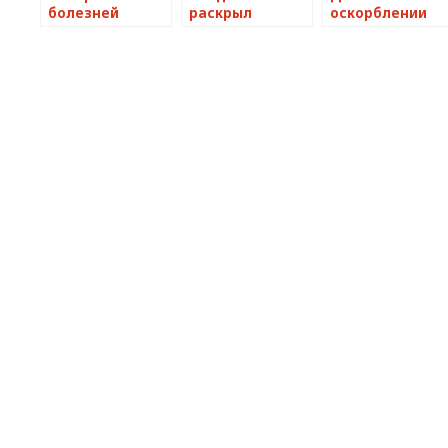
болезней
раскрыл
оскорблении
калифорнийских
покупателей
русских было
жителей
секс-шопов и их
заведено в
попали в сеть
заказы
Новосибирской
области