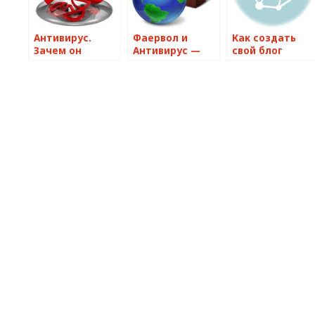
Антивирус.
Фаервол и
Как создать
Зачем он
Антивирус —
свой блог
нужен?
надёжная
бесплатно
связка