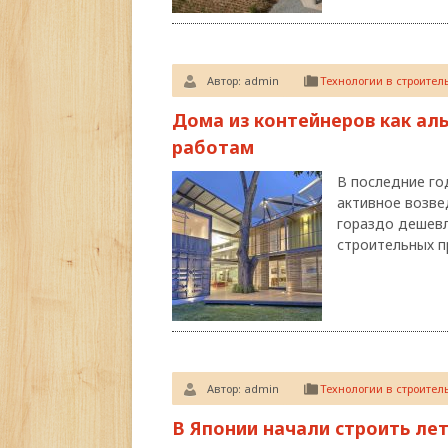
Автор:
admin
Технологии в строител
Дома из контейнеров как а
работам
В последние го
активное возве
гораздо дешевл
строительных 
Автор:
admin
Технологии в строител
В Японии начали строить л