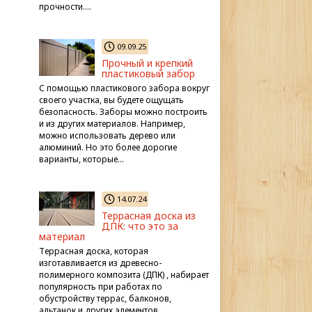
прочности….
09.09.25
Прочный и крепкий
пластиковый забор
С помощью пластикового забора вокруг
своего участка, вы будете ощущать
безопасность. Заборы можно построить
и из других материалов. Например,
можно использовать дерево или
алюминий. Но это более дорогие
варианты, которые…
14.07.24
Террасная доска из
ДПК: что это за
материал
Террасная доска, которая
изготавливается из древесно-
полимерного композита (ДПК) , набирает
популярность при работах по
обустройству террас, балконов,
альтанок и других элементов