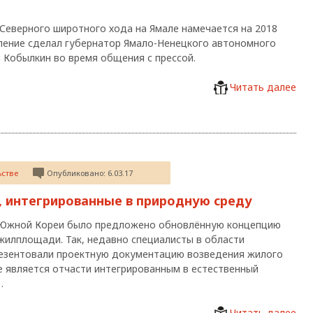
Северного широтного хода на Ямале намечается на 2018
вление сделал губернатор Ямало-Ненецкого автономного
 Кобылкин во время общения с прессой.
Читать далее
ьстве
Опубликовано: 6.03.17
, интегрированные в природную среду
 Южной Кореи было предложено обновлённую концепцию
жилплощади. Так, недавно специалисты в области
резентовали проектную документацию возведения жилого
е является отчасти интегрированным в естественный
…
Читать далее