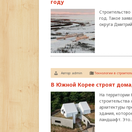
году
Строительство 
год. Такое зая
округа Дмитрий
Автор:
admin
Технологии в строител
В Южной Корее строят дома
На территории
строительства 
архитектуры п
здания, которо
ландшафт. Это