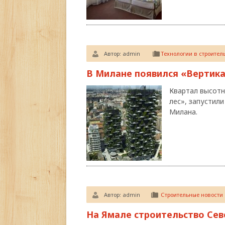
Автор:
admin
Технологии в строител
В Милане появился «Вертик
Квартал высотн
лес», запустил
Милана.
Автор:
admin
Строительные новости
На Ямале строительство Сев