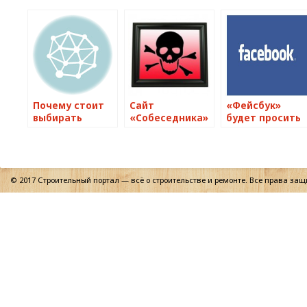
Почему стоит
Сайт
«Фейсбук»
выбирать
«Собеседника»
будет просить
мобильные
заражает
у
телефоны?
мобильные
пользователей
устройства
их мобильные
номера
© 2017 Строительный портал — всё о строительстве и ремонте. Все права за