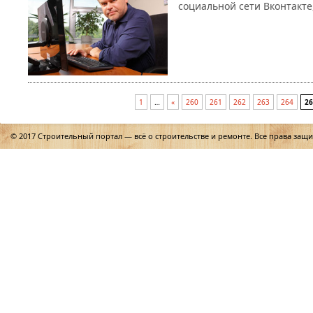
социальной сети Вконтакте
1
…
«
260
261
262
263
264
26
© 2017 Строительный портал — всё о строительстве и ремонте. Все права защ