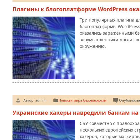
Плагины к блогоплатформе WordPress ок
Три популярных плагина д
блогоплатформы WordPress 
оказались зараженными бэ
злоумышленники могли сво
окружению.
Автор:
admin
Новости мира безопасности
Опубликован
Украинские хакеры навредили банкам на 
СБУ совместно с правоохр
нескольких европейских ст
хакеров, которые маскиров