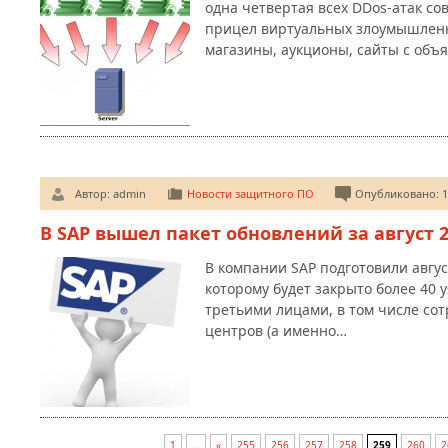
одна четвертая всех DDos-атак со
прицел виртуальных злоумышленн
магазины, аукционы, сайты с объ
Автор:
admin
Новости защитного ПО
Опубликовано: 1
В SAP вышел пакет обновлений за август 2
В компании SAP подготовили авгус
которому будет закрыто более 40 
третьими лицами, в том числе сот
центров (а именно…
1
…
«
255
256
257
258
259
260
2