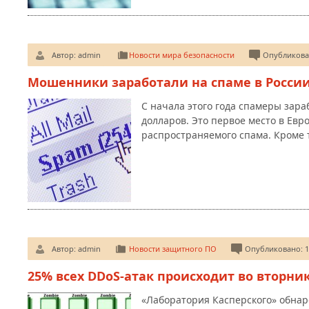
Автор:
admin
Новости мира безопасности
Опубликован
Мошенники заработали на спаме в России $
С начала этого года спамеры зараб
долларов. Это первое место в Евр
распространяемого спама. Кроме 
Автор:
admin
Новости защитного ПО
Опубликовано: 1
25% всех DDoS-атак происходит во вторни
«Лаборатория Касперского» обнар