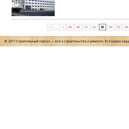
1
…
«
89
90
91
92
93
94
95
96
© 2017 Строительный портал — всё о строительстве и ремонте. Все права за