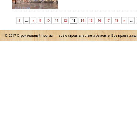
1
…
«
9
10
11
12
13
14
15
16
17
18
»
…
© 2017 Строительный портал — всё о строительстве и ремонте. Все права за