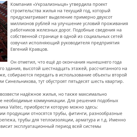
Компания «Укрзализныця» утвердила проект
строительства жилья на текущий год, который
предусматривает выделение примерно двухсот
миллионов рублей на улучшение условий проживания
работников железных дорог. Подобные сведения на
собственной странице в одной из социальных сетей
озвучил исполняющий руководителя предприятия
Евгений Кравцов.
Он отметил, что ещё до окончания нынешнего года
го здания, высотой шестнадцать этажей, рассчитанного на
у же, собираются передать в использование объекты второй
и Синельникова, тут обустроят пятьдесят шесть квартир.
 возвести надёжное жилья, но также максимально
все необходимые коммуникации. Для решения подобных
ка Valtec, приобрести которую можно здесь:
ории продукции относятся трубы, фитинги, разнообразные
репежа, трубы для теплоизоляции, арматура и т.д. Именно
ависит эксплуатационный период всей системы