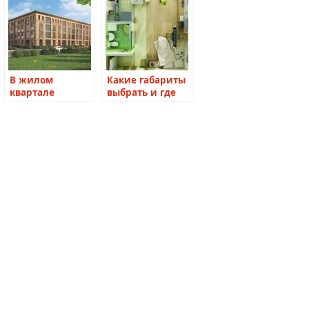
В жилом
Какие габариты
квартале
выбрать и где
«Неоклассика 2»
купить самое
начались
доходное жилье
продажи
апартаментов