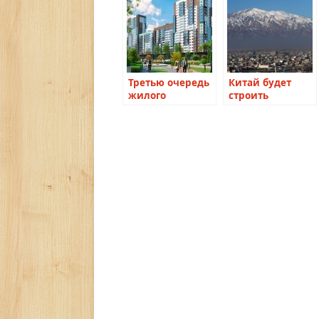
Третью очередь
Китай будет
жилого
строить
квартала
современное
«Чистое небо»
жильё в
ввели в
Афганистане
использование